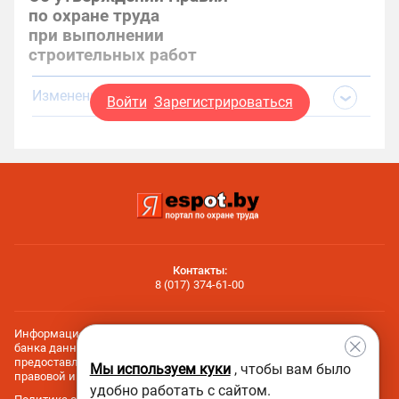
по охране труда
при выполнении
строительных работ
Изменения и дополнения:
Войти
Зарегистрироваться
Контакты:
8 (017) 374-61-00
Информационные и технологическиe составляющие эталонного
банка данных правовой информации Республики Беларусь
предоставлены Национальным центром законодательства и
Мы используем куки
, чтобы вам было
правовой информации Республики Беларусь.
удобно работать с сайтом.